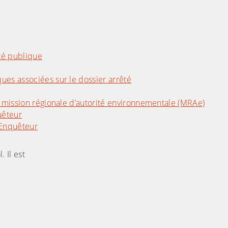
ité publique
ues associées sur le dossier arrêté
la mission régionale d’autorité environnementale (MRAe)
uêteur
Enquêteur
 Il est