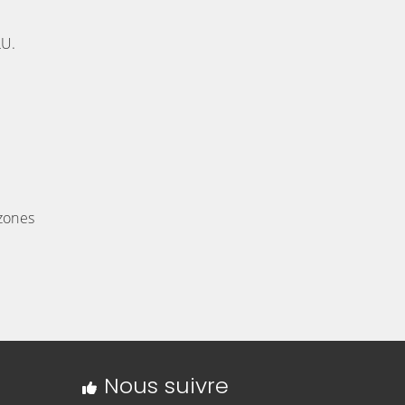
LU.
 zones
Nous suivre