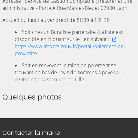
Adresse : Service de Gestion Comptable (Trésorerie) Cité
administrative - Porte A Rue Marcel-Bleuet 02000 Laon
Accueil du lundi au vendredi de 8H30 à 12H30
Soit chez un Buraliste partenaire (La liste est
disponible en cliquant sur le lien suivant :
https://www.impots.gouv.fr/portail/paiement-de-
proximite
Soit en renvoyant le talon de paiement se
trouvant en bas de l’avis de sommes à payer au
centre d’encaissement de Lille.
Quelques photos
(Cliquez sur l'image pour l'agrandir)
(Cliquez sur l'image pour l'agr
(Cliquez sur l'image pour l'agrandir)
(Cliquez sur l'image pour l'agr
(Cliquez sur l'image pour l'agrandir)
Informations de contact
Contacter la mairie