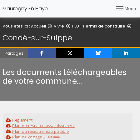
Mauregny En Haye
Menu
Con
Vous êtes ici :
Accueil
Vivre
PLU - Permis de construire
Condé-sur-Suippe
Partagez
Les documents téléchargeables
de votre commune...
Règlement
Plan du réseau d'assainissement
Plan du réseau d'eau potable
ème
Plan de Zonage 2 000