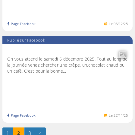
Page Facebook
Le
06
/
12
/
25
Publié sur Facebook
On vous attend le samedi 6 décembre 2025. Tout au long de
la journée venez chercher une crêpe, un.chocolat chaud ou
un café. C'est pour la bonne…
Page Facebook
Le
27
/
11
/
25
Page
sur 4
Page
sur 4
Page
sur 4
Page
sur 4
1
2
3
4