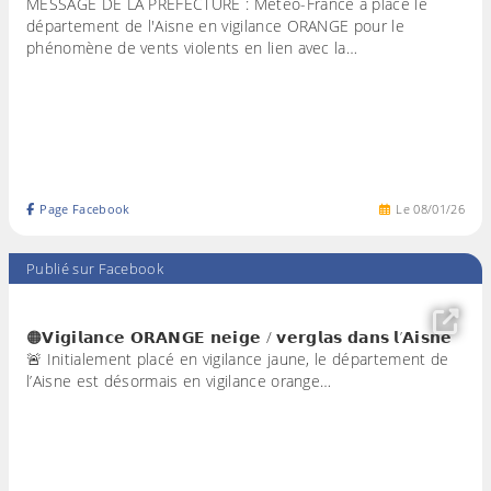
MESSAGE DE LA PREFECTURE : Météo-France a placé le
département de l'Aisne en vigilance ORANGE pour le
phénomène de vents violents en lien avec la…
Page Facebook
Le
08
/
01
/
26
Publié sur Facebook
🟠𝗩𝗶𝗴𝗶𝗹𝗮𝗻𝗰𝗲 𝗢𝗥𝗔𝗡𝗚𝗘 𝗻𝗲𝗶𝗴𝗲 / 𝘃𝗲𝗿𝗴𝗹𝗮𝘀 𝗱𝗮𝗻𝘀 𝗹’𝗔𝗶𝘀𝗻𝗲
🚨 Initialement placé en vigilance jaune, le département de
l’Aisne est désormais en vigilance orange…