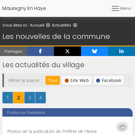
Mauregny En Haye
Menu
Les nouvelles de la commun
Vous êtes ici :
Accueil
Actualités
Les nouvelles de la commune
Partagez
Les actualités du village
Filtrer la source :
Tout
Site Web
Facebook
Page
sur 4
Page
sur 4
Page
sur 4
Page
sur 4
1
2
3
4
Publié sur Facebook
Photos de la publication de Préfète de l'Aisne